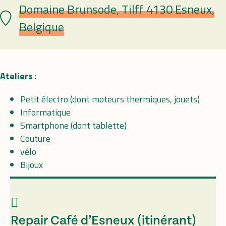
Domaine Brunsode, Tilff 4130 Esneux,
Lieu
Belgique
Ateliers
:
Petit électro (dont moteurs thermiques, jouets)
Informatique
Smartphone (dont tablette)
Couture
vélo
Bijoux
Repair Café d’Esneux (itinérant)