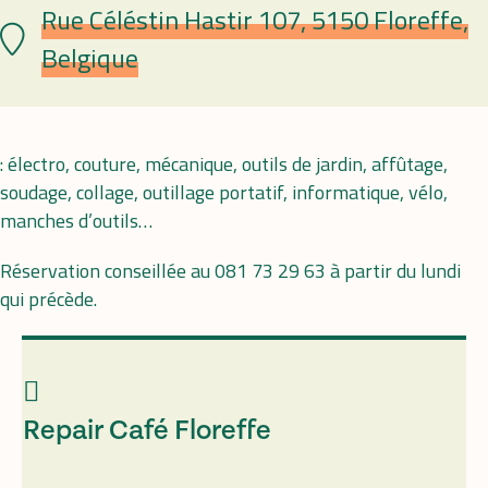
Rue Céléstin Hastir 107, 5150 Floreffe,
Lieu
Belgique
: électro, couture, mécanique, outils de jardin, affûtage,
soudage, collage, outillage portatif, informatique, vélo,
manches d’outils…
Réservation conseillée au 081 73 29 63 à partir du lundi
qui précède.
Repair Café Floreffe