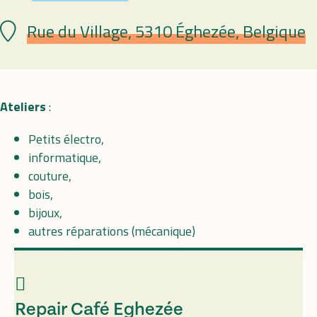
Rue du Village, 5310 Éghezée, Belgique
Lieu
Ateliers
:
Petits électro,
informatique,
couture,
bois,
bijoux,
autres réparations (mécanique)
Repair Café Eghezée