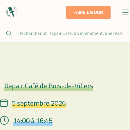
FAIRE UN DON
Repair Café de Bois-de-Villers
Repair Café
5 septembre 2026
Date
14:00 à 16:45
Hour