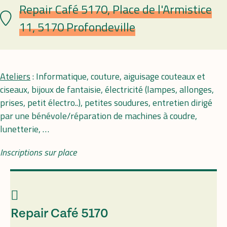
Repair Café 5170, Place de l'Armistice
Lieu
11, 5170 Profondeville
Ateliers
: Informatique, couture, aiguisage couteaux et
ciseaux, bijoux de fantaisie, électricité (lampes, allonges,
prises, petit électro..), petites soudures, entretien dirigé
par une bénévole/réparation de machines à coudre,
lunetterie, …
Inscriptions sur place
Repair Café 5170