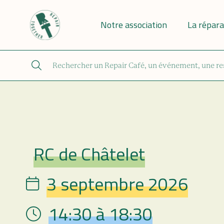
Notre association
La répara
RC de Châtelet
Repair Café
3 septembre 2026
Date
14:30 à 18:30
Hour