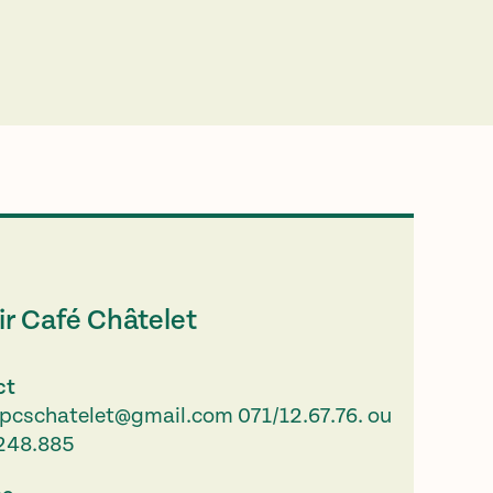
r Café Châtelet
ct
.pcschatelet@gmail.com
071/12.67.76. ou
248.885