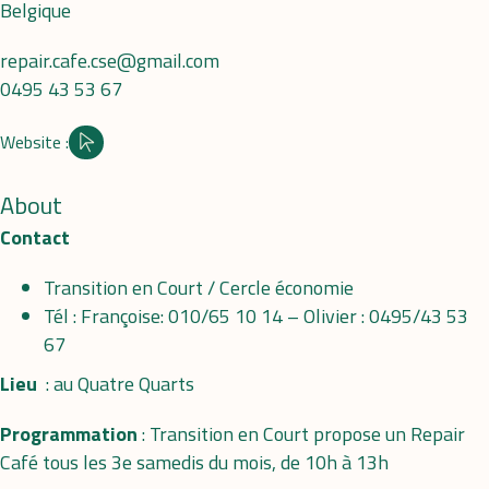
Belgique
repair.cafe.cse@gmail.com
0495 43 53 67
Website :
Site internet
About
Contact
Transition en Court / Cercle économie
Tél : Françoise: 010/65 10 14 – Olivier : 0495/43 53
67
Lieu
: au Quatre Quarts
Programmation
: Transition en Court propose un Repair
Café tous les 3e samedis du mois, de 10h à 13h