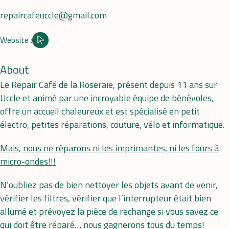
repaircafeuccle@gmail.com
Website :
Site internet
About
Le Repair Café de la Roseraie, présent depuis 11 ans sur
Uccle et animé par une incroyable équipe de bénévoles,
offre un accueil chaleureux et est spécialisé en petit
électro, petites réparations, couture, vélo et informatique.
Mais, nous ne réparons ni les imprimantes, ni les fours à
micro-ondes!!!
N’oubliez pas de bien nettoyer les objets avant de venir,
vérifier les filtres, vérifier que l’interrupteur était bien
allumé et prévoyez la pièce de rechange si vous savez ce
qui doit être réparé… nous gagnerons tous du temps!