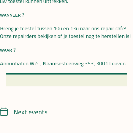
uw toestel kunnen uittrekken.
ᴡᴀɴɴᴇᴇʀ ?
Breng je toestel tussen 10u en 13u naar ons repair cafe!
Onze repairders bekijken of je toestel nog te herstellen is!
ᴡᴀᴀʀ ?
Annuntiaten WZC, Naamsesteenweg 353, 3001 Leuven
Calendrier
Next events