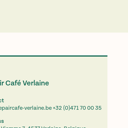
r Café Verlaine
ct
epaircafe-verlaine.be
+32 (0)471 70 00 35
ss