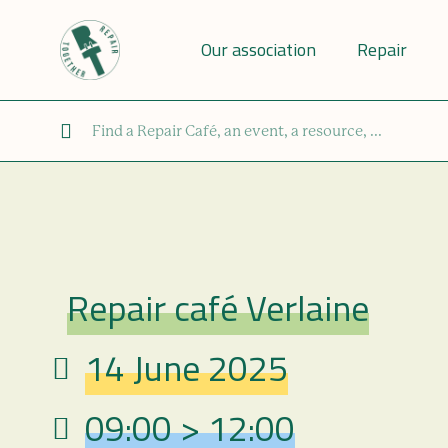
Our association
Repair
Repair café Verlaine
Repair Café
14 June 2025
Date
09:00 > 12:00
Hour