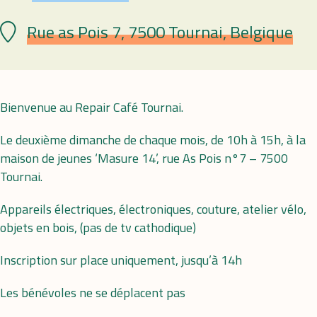
Rue as Pois 7, 7500 Tournai, Belgique
Lieu
Bienvenue au Repair Café Tournai.
Le deuxième dimanche de chaque mois, de 10h à 15h, à la
maison de jeunes ‘Masure 14’, rue As Pois n°7 – 7500
Tournai.
Appareils électriques, électroniques, couture, atelier vélo,
objets en bois, (pas de tv cathodique)
Inscription sur place uniquement, jusqu’à 14h
Les bénévoles ne se déplacent pas