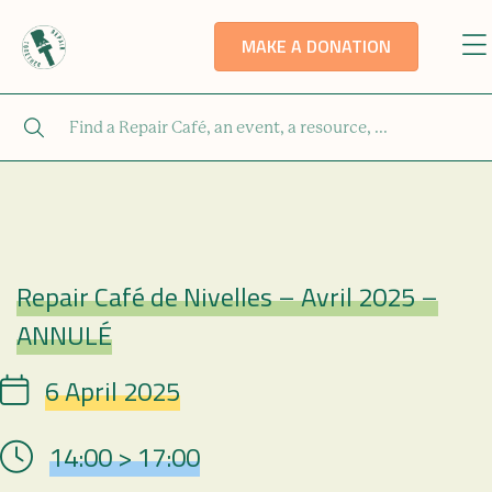
MAKE A DONATION
Repair Café de Nivelles – Avril 2025 –
Repair Café
ANNULÉ
6 April 2025
Date
14:00 > 17:00
Hour