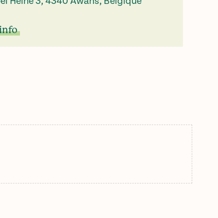
ël Heine 3, 4340 Awans, Belgique
info