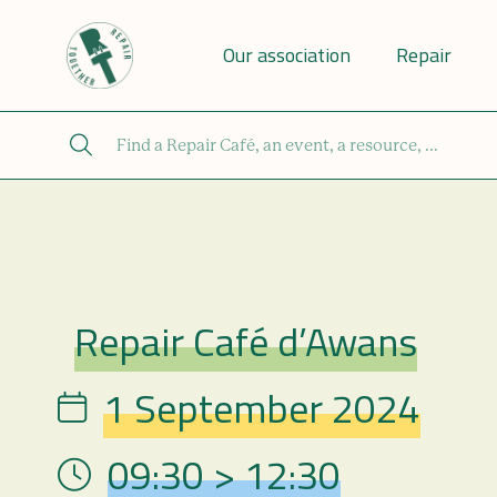
Our association
Repair
Repair Café d’Awans
Repair Café
1 September 2024
Date
09:30 > 12:30
Hour