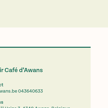
ir Café d’Awans
ct
wans.be
043640633
ss