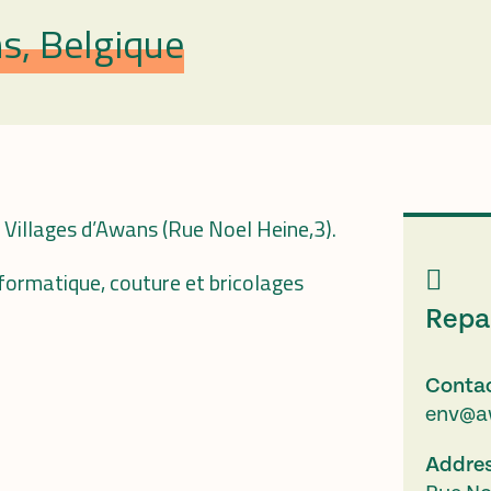
s, Belgique
 Villages d’Awans (Rue Noel Heine,3).
nformatique, couture et bricolages
Repa
Conta
env@a
Addre