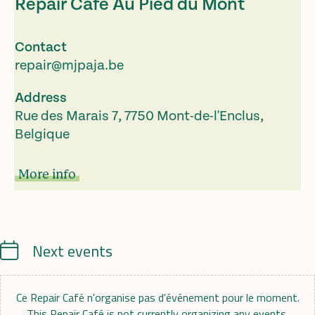
Repair Café Au Pied du Mont
Contact
repair@mjpaja.be
Address
Rue des Marais 7, 7750 Mont-de-l'Enclus,
Belgique
More info
Calendrier
Next events
Ce Repair Café n'organise pas d'événement pour le moment.
This Repair Café is not currently organizing any events.