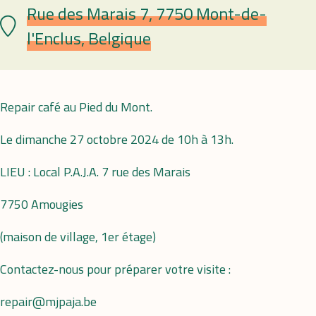
Rue des Marais 7, 7750 Mont-de-
Lieu
l'Enclus, Belgique
Repair café au Pied du Mont.
Le dimanche 27 octobre 2024 de 10h à 13h.
LIEU : Local P.A.J.A. 7 rue des Marais
7750 Amougies
(maison de village, 1er étage)
Contactez-nous pour préparer votre visite :
repair@mjpaja.be