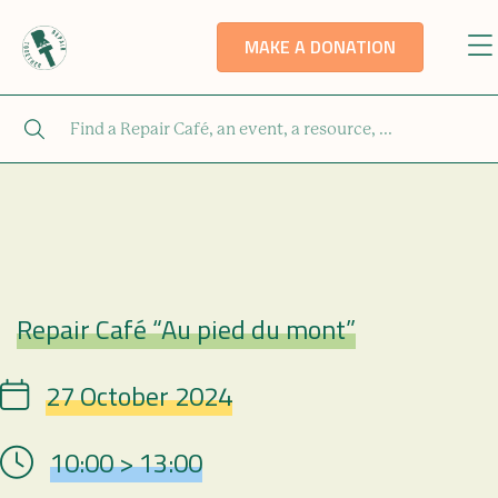
MAKE A DONATION
Repair Café “Au pied du mont”
Repair Café
27 October 2024
Date
10:00 > 13:00
Hour