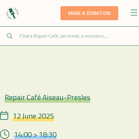
MAKE A DONATION
Repair Café Aiseau-Presles
Repair Café
12 June 2025
Date
14:00 > 18:30
Hour