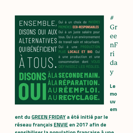
#
Gr
ee
nF
ri
da
y
Le
mo
uv
em
ent du
GREEN FRIDAY
a été initié par le
réseau français
ENVIE
en 2017
afin de
sensibiliser la population française à une