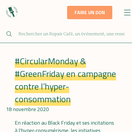
FAIRE UN DON
#CircularMonday &
#GreenFriday en campagne
contre l’hyper-
consommation
18 novembre 2020
En réaction au Black Friday et ses incitations
à l'hyper-consumérisme, les initiatives