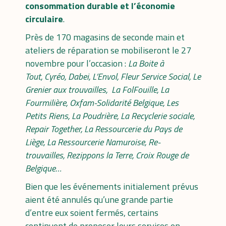
consommation durable et l’économie
circulaire
.
Près de 170 magasins de seconde main et
ateliers de réparation se mobiliseront le 27
novembre pour l’occasion :
La Boite à
Tout
,
Cyréo
,
Dabei
,
L’Envol
,
Fleur Service Social
,
Le
Grenier aux trouvailles
,
La FolFouille
,
La
Fourmilière
,
Oxfam-Solidarité Belgique
,
Les
Petits Riens
,
La Poudrière
,
La Recyclerie sociale
,
Repair Together
,
La Ressourcerie du Pays de
Liège
,
La Ressourcerie Namuroise
,
Re-
trouvailles
,
Rezippons la Terre
,
Croix Rouge de
Belgique
…
Bien que les événements initialement prévus
aient été annulés qu’une grande partie
d’entre eux soient fermés, certains
continuent de proposer leurs services en