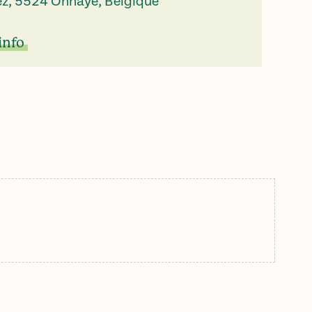
ez, 5524 Onhaye, Belgique
info