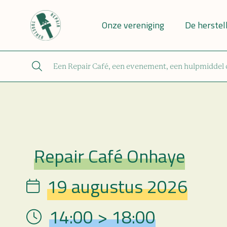
Onze vereniging
De herstel
Repair Café Onhaye
Repair Café
19 augustus 2026
Date
14:00 > 18:00
Hour