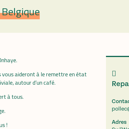
 Belgique
’Onhaye.
 vous aideront à le remettre en état
viale, autour d’un café.
Repa
ert à tous.
Conta
pollec
ge.
Adres
us !