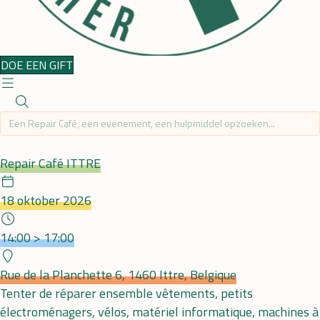
DOE EEN GIFT
Repair Café
Repair Café ITTRE
Date
18 oktober 2026
Hour
14:00 > 17:00
Plaats
Rue de la Planchette 6, 1460 Ittre, Belgique
Tenter de réparer ensemble vêtements, petits
électroménagers, vélos, matériel informatique, machines à