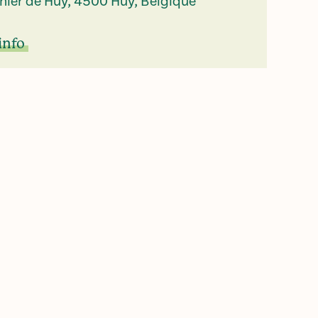
nier de Huy, 4500 Huy, Belgique
info