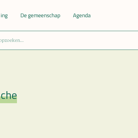
ling
De gemeenschap
Agenda
uche