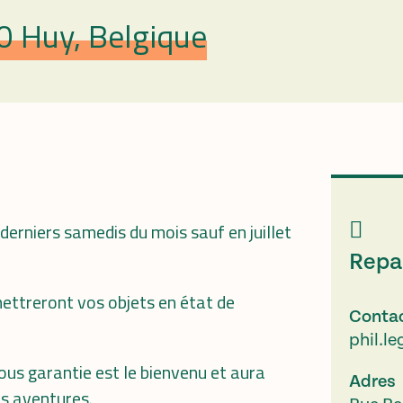
0 Huy, Belgique
erniers samedis du mois sauf en juillet
Repa
emettreront vos objets en état de
Conta
phil.l
sous garantie est le bienvenu et aura
Adres
es aventures.