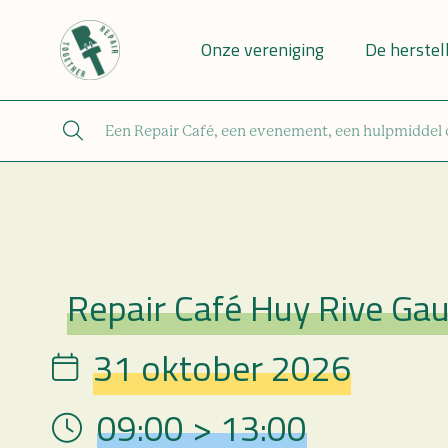
Onze vereniging
De herstel
Repair Café Huy Rive Ga
Repair Café
31 oktober 2026
Date
09:00 > 13:00
Hour