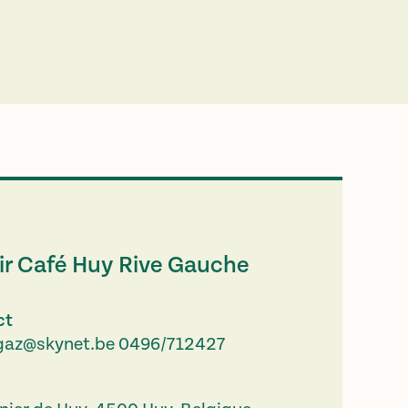
ir Café Huy Rive Gauche
ct
egaz@skynet.be
0496/712427