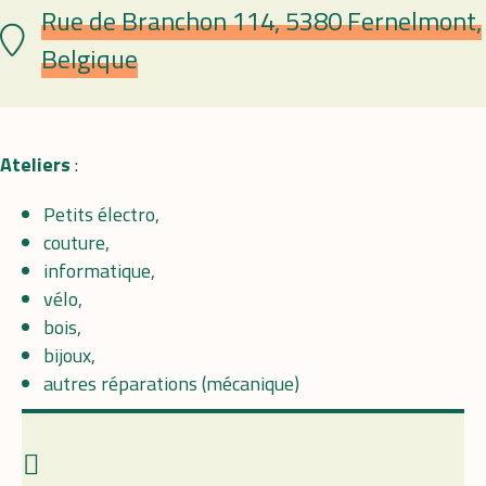
Rue de Branchon 114, 5380 Fernelmont,
Plaats
Belgique
Ateliers
:
Petits électro,
couture,
informatique,
vélo,
bois,
bijoux,
autres réparations (mécanique)