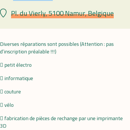
Pl. du Vierly, 5100 Namur, Belgique
Plaats
Diverses réparations sont possibles (Attention : pas
d’inscription préalable !!!)
 petit électro
 informatique
 couture
 vélo
 fabrication de pièces de rechange par une imprimante
3D