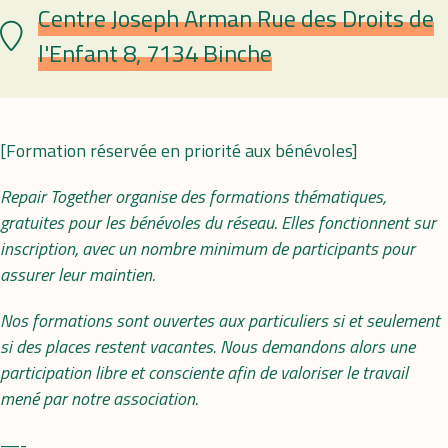
Centre Joseph Arman Rue des Droits de
Lieu
l'Enfant 8, 7134 Binche
[Formation réservée en priorité aux bénévoles]
Repair Together organise des formations thématiques,
gratuites pour les bénévoles du réseau. Elles fonctionnent sur
inscription, avec un nombre minimum de participants pour
assurer leur maintien.
Nos formations sont ouvertes aux particuliers si et seulement
si des places restent vacantes. Nous demandons alors une
participation libre et consciente afin de valoriser le travail
mené par notre association.
—-