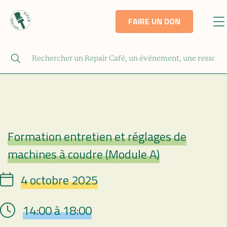
FAIRE UN DON
Formation entretien et réglages de
Repair Café
machines à coudre (Module A)
4 octobre 2025
Date
14:00 à 18:00
Hour