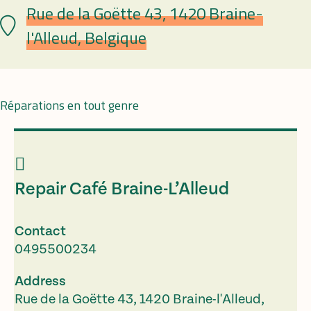
Rue de la Goëtte 43, 1420 Braine-
Lieu
l'Alleud, Belgique
Réparations en tout genre
Repair Café Braine-L’Alleud
Contact
0495500234
Address
Rue de la Goëtte 43, 1420 Braine-l'Alleud,