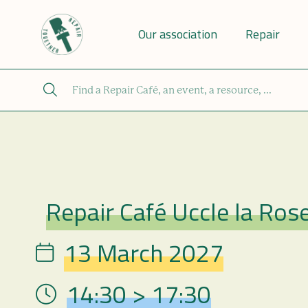
Our association
Repair
Repair Café Uccle la Ros
Repair Café
13 March 2027
Date
14:30 > 17:30
Hour