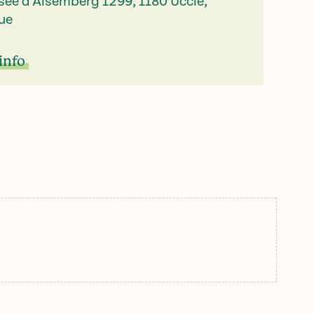
ée d'Alsemberg 1299, 1180 Uccle,
ue
info