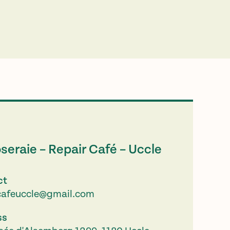
seraie – Repair Café – Uccle
ct
cafeuccle@gmail.com
ss