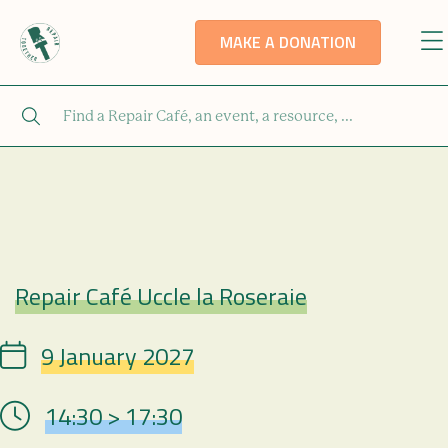
MAKE A DONATION
Repair Café Uccle la Roseraie
Repair Café
9 January 2027
Date
14:30 > 17:30
Hour