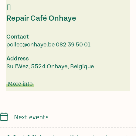
Repair Café Onhaye
Contact
pollec@onhaye.be
082 39 50 01
Address
Su l'Wez, 5524 Onhaye, Belgique
More info
Calendrier
Next events