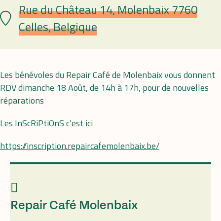
Rue du Château 14, Molenbaix 7760
Lieu
Celles, Belgique
Les bénévoles du Repair Café de Molenbaix vous donnent
RDV dimanche 18 Août, de 14h à 17h, pour de nouvelles
réparations
Les InScRiPtiOnS c’est ici
https://inscription.repaircafemolenbaix.be/
Repair Café Molenbaix