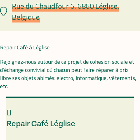
Rue du Chaudfour 6, 6860 Léglise,
Lieu
Belgique
Repair Café à Léglise
Rejoignez-nous autour de ce projet de cohésion sociale et
d’échange convivial où chacun peut faire réparer à prix
libre ses objets abimés: electro, informatique, vêtements,
etc.
Repair Café Léglise