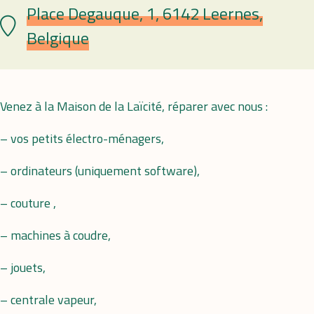
Place Degauque, 1, 6142 Leernes,
Lieu
Belgique
Venez à la Maison de la Laïcité, réparer avec nous :
– vos petits électro-ménagers,
– ordinateurs (uniquement software),
– couture ,
– machines à coudre,
– jouets,
– centrale vapeur,