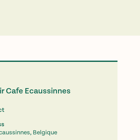
ir Cafe Ecaussinnes
ct
ss
caussinnes, Belgique