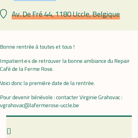
Av. De Fré 44, 1180 Uccle, Belgique
Lieu
Bonne rentrée à toutes et tous !
Impatient·e·s de retrouver la bonne ambiance du Repair
Café de la Ferme Rose.
Voici donc la première date de la rentrée.
Pour devenir bénévole : contacter Virginie Grahovac :
vgrahovac@lafermerose-uccle.be