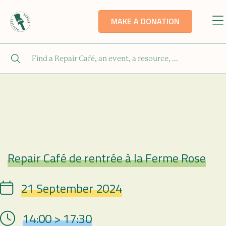
MAKE A DONATION
Repair Café de rentrée à la Ferme Rose
Repair Café
21 September 2024
Date
14:00 > 17:30
Hour