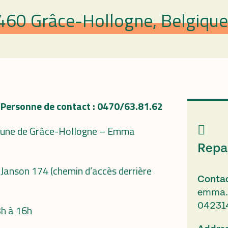
460 Grâce-Hollogne, Belgique
 Personne de contact : 0470/63.81.62
mmune de Grâce-Hollogne – Emma
Repa
l Janson 174 (chemin d’accès derrière
Conta
emma.
04231
3h à 16h