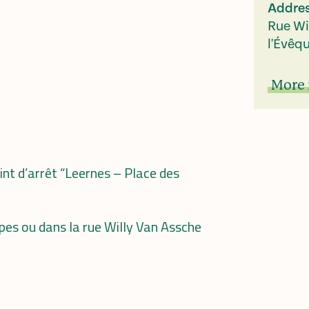
Addre
Rue Wi
l'Évêq
More 
int d’arrêt “Leernes – Place des
spes ou dans la rue Willy Van Assche