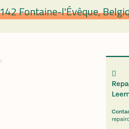
6142 Fontaine-l'Évêque, Belgi
:
Repai
Leer
Conta
repair