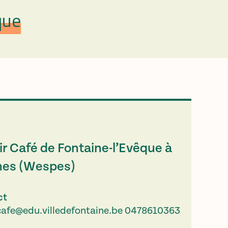
que
r Café de Fontaine-l’Evêque à
nes (Wespes)
ct
cafe@edu.villedefontaine.be
0478610363