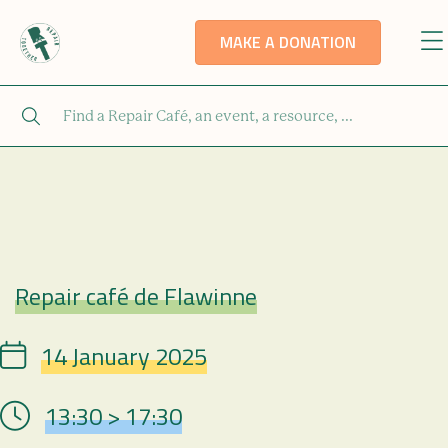
MAKE A DONATION
Repair café de Flawinne
Repair Café
14 January 2025
Date
13:30 > 17:30
Hour