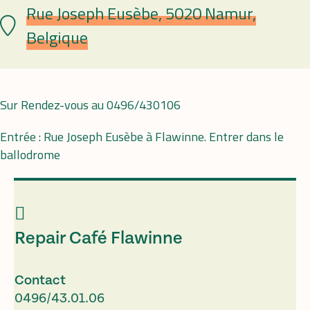
Rue Joseph Eusèbe, 5020 Namur,
Lieu
Belgique
Sur Rendez-vous au 0496/430106
Entrée : Rue Joseph Eusèbe à Flawinne. Entrer dans le
ballodrome
Repair Café Flawinne
Contact
0496/43.01.06