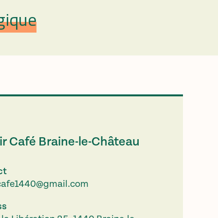
gique
r Café Braine-le-Château
ct
rcafe1440@gmail.com
ss