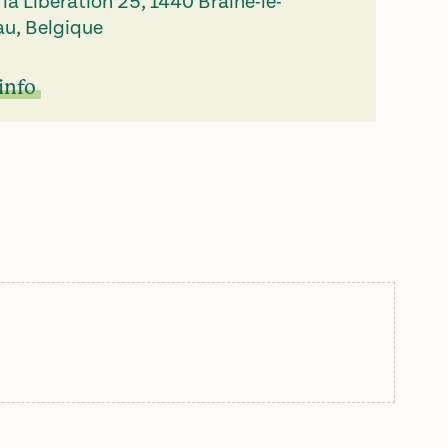
la Libération 25, 1440 Braine-le-
u, Belgique
info