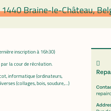
, 1440 Braine-le-Château, Bel
rnière inscription à 16h30)
ar la cour de récréation.
Repai
cot, informatique (ordinateurs,
iverses (collages, bois, soudure,…)
Conta
repai
Addre