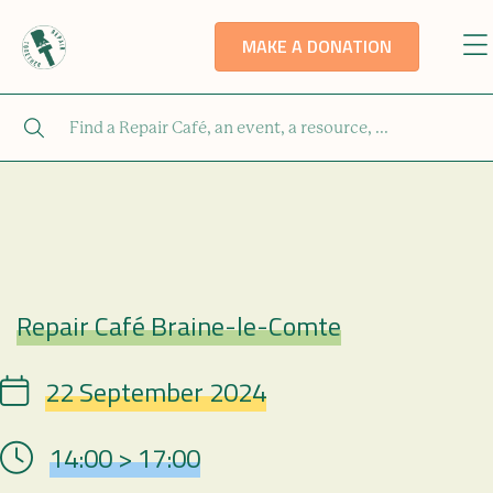
MAKE A DONATION
Repair Café Braine-le-Comte
Repair Café
22 September 2024
Date
14:00 > 17:00
Hour