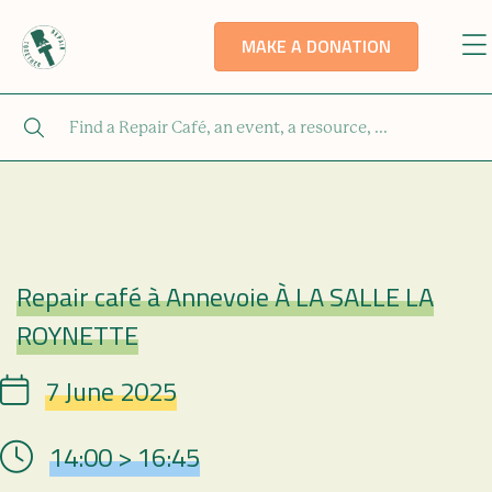
MAKE A DONATION
Repair café à Annevoie À LA SALLE LA
Repair Café
ROYNETTE
7 June 2025
Date
14:00 > 16:45
Hour