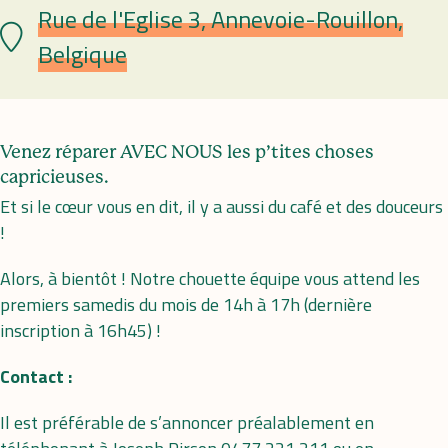
Rue de l'Eglise 3, Annevoie-Rouillon,
Lieu
Belgique
Venez réparer AVEC NOUS les p’tites choses
capricieuses.
Et si le cœur vous en dit, il y a aussi du café et des douceurs
!
Alors, à bientôt ! Notre chouette équipe vous attend les
premiers samedis du mois de 14h à 17h (dernière
inscription à 16h45) !
Contact :
Il est préférable de s’annoncer préalablement en