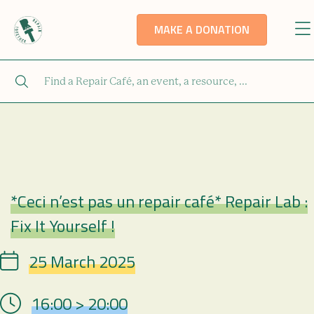
MAKE A DONATION
*Ceci n’est pas un repair café* Repair Lab :
Repair Café
Fix It Yourself !
25 March 2025
Date
16:00 > 20:00
Hour