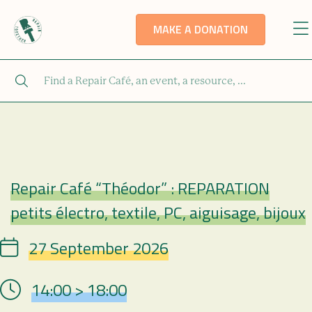
MAKE A DONATION
Repair Café “Théodor” : REPARATION
Repair Café
petits électro, textile, PC, aiguisage, bijoux
27 September 2026
Date
14:00 > 18:00
Hour