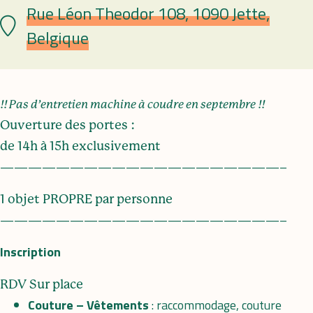
Rue Léon Theodor 108, 1090 Jette,
Lieu
Belgique
!! Pas d’entretien machine à coudre en septembre !!
Ouverture des portes :
de 14h à 15h exclusivement
————————————————————–
1 objet PROPRE par personne
————————————————————–
Inscription
RDV Sur place
Couture – Vêtements
: raccommodage, couture