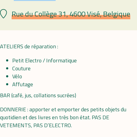
Rue du Collège 31, 4600 Visé, Belgique
Plaats
ATELIERS de réparation :
Petit Electro / Informatique
Couture
Vélo
Affutage
BAR (café, jus, collations sucrées)
DONNERIE : apporter et emporter des petits objets du
quotidien et des livres en très bon état. PAS DE
VETEMENTS, PAS D’ELECTRO.