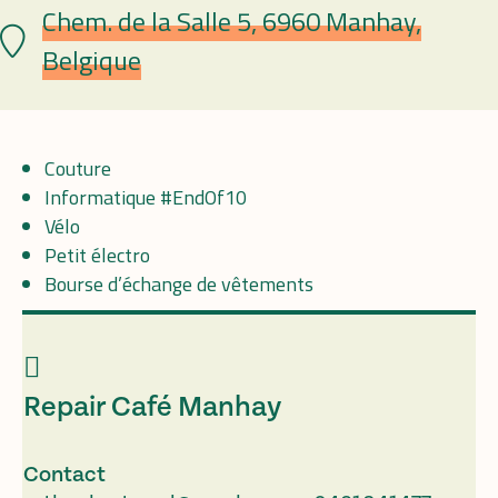
Chem. de la Salle 5, 6960 Manhay,
Plaats
Belgique
Couture
Informatique #EndOf10
Vélo
Petit électro
Bourse d’échange de vêtements
Repair Café Manhay
Contact