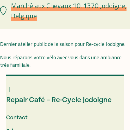
Marché aux Chevaux 10, 1370 Jodoigne,
Plaats
Belgique
Dernier atelier public de la saison pour Re-cycle Jodoigne.
Nous réparons votre vélo avec vous dans une ambiance
très familiale.
Repair Café – Re-Cycle Jodoigne
Contact