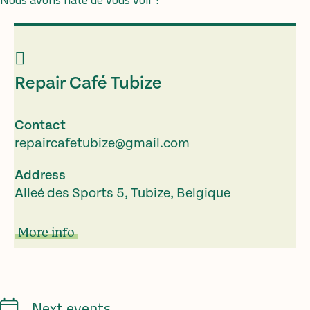
Repair Café Tubize
Contact
repaircafetubize@gmail.com
Address
Alleé des Sports 5, Tubize, Belgique
More info
Calendrier
Next events